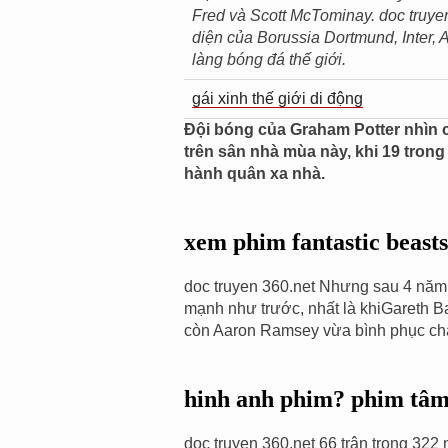
Fred và Scott McTominay. doc truyen
diện của Borussia Dortmund, Inter, A
làng bóng đá thế giới.
gái xinh thế giới di động
Đội bóng của Graham Potter nhìn c
trên sân nhà mùa này, khi 19 tron
hành quân xa nhà.
xem phim fantastic beast
doc truyen 360.net Nhưng sau 4 năm,
mạnh như trước, nhất là khiGareth Ba
còn Aaron Ramsey vừa bình phục ch
hinh anh phim? phim tâm
doc truyen 360.net 66 trận trong 322