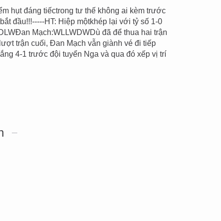
iểm hụt đáng tiếctrong tư thế không ai kèm trước
ắt đầu!!!-----HT: Hiệp mộtkhép lại với tỷ số 1-0
DDLWĐan Mạch:WLLWDWDù đã để thua hai trận
lượt trận cuối, Đan Mạch vẫn giành vé đi tiếp
ng 4-1 trước đội tuyển Nga và qua đó xếp vị trí
n