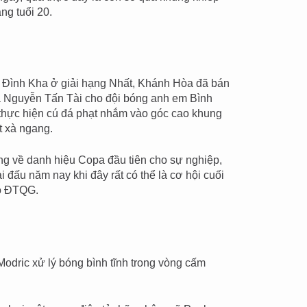
ng tuổi 20.
 Đình Kha ở giải hạng Nhất, Khánh Hòa đã bán
 là Nguyễn Tấn Tài cho đội bóng anh em Bình
thực hiện cú đá phạt nhắm vào góc cao khung
t xà ngang.
ng về danh hiệu Copa đầu tiên cho sự nghiệp,
i đấu năm nay khi đây rất có thể là cơ hội cuối
o ĐTQG.
dric xử lý bóng bình tĩnh trong vòng cấm