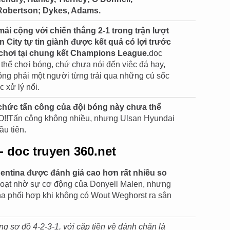
Robertson; Dykes, Adams.
mái cộng với chiến thắng 2-1 trong trận lượt
an City tự tin giành được kết quả có lợi trước
 chơi tại chung kết Champions League.
doc
thể chơi bóng, chứ chưa nói đến việc đá hay,
ng phải một người từng trải qua những cú sốc
 xử lý nổi.
chức tấn công của đội bóng này chưa thể
!!Tấn công không nhiều, nhưng Ulsan Hyundai
ầu tiên.
- doc truyen 360.net
gentina được đánh giá cao hơn rất nhiều so
hoạt nhờ sự cơ động của Donyell Malen, nhưng
ha phối hợp khi không có Wout Weghorst ra sân
ng sơ đồ 4-2-3-1, với cặp tiền vệ đánh chặn là