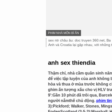
IMAGE
PHIM NHÀ MÔN BÍ ẨN
SOURCE,
Image
sex ntr châu âu: doc truyen 360.net, B
caption,
Anh và Croatia lại gặp nhau, với những
anh sex thiendia
Thậm chí, nhà cầm quân sinh năm 
để việc tập luyện của anh không 
hòa và thua ở mùa trước không ch
ghim ấn tượng xấu cho vị HLV tr
9':Gần 10 phút đã trôi qua, Barce
người nắmthế chủ động.
phim ti
3):Pickford; Walker, Stones, Mings
FodenScotland (3-5-2):Marshall; H