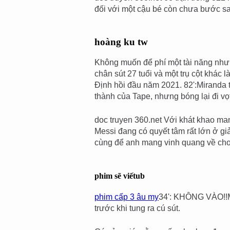
đối với một cậu bé còn chưa bước sa
hoàng ku tw
Không muốn để phí một tài năng như
chân sút 27 tuổi và một trụ cột khác
Định hồi đầu năm 2021. 82':Miranda 
thành của Tape, nhưng bóng lại đi vọ
doc truyen 360.net Với khát khao ma
Messi đang có quyết tâm rất lớn ở giả
cùng để anh mang vinh quang về ch
phim sẽ viếtub
phim cấp 3 âu my
34': KHÔNG VÀO!!Mo
trước khi tung ra cú sút.