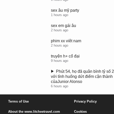
sex âu mỹ party
1 hours ago
sex em gái âu
2 hours ago
phim xx viêt nam
2 hours ago
truyện h+ cổ đại
9 hours ago
x
Phút 54, họ đã quân bình tỷ số 2
với tình huống dứt điểm cận thành
e
củaJunior Alonso
x
6 hours ago
m
ớ
i
Terms of Use
Privacy Policy
n
h
About the www.litcheetravel.com
Cookies
ấ