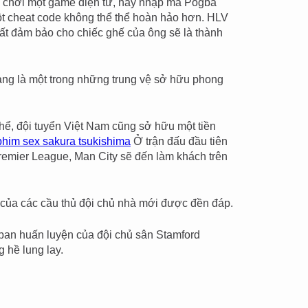
 chơi một game điện tử, hãy nhập mã Pogba
t cheat code không thể thể hoàn hảo hơn. HLV
ất đảm bảo cho chiếc ghế của ông sẽ là thành
ang là một trong những trung vệ sở hữu phong
hể, đội tuyển Việt Nam cũng sở hữu một tiền
phim sex sakura tsukishima
Ở trận đấu đầu tiên
Premier League, Man City sẽ đến làm khách trên
g của các cầu thủ đội chủ nhà mới được đền đáp.
ban huấn luyện của đội chủ sân Stamford
 hề lung lay.