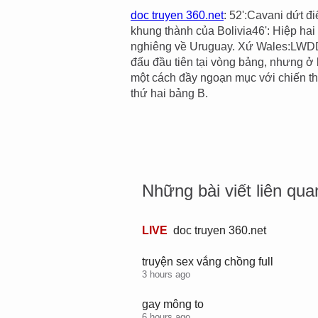
doc truyen 360.net
: 52':Cavani dứt đ
khung thành của Bolivia46': Hiệp hai b
nghiêng về Uruguay. Xứ Wales:LW
đấu đầu tiên tại vòng bảng, nhưng ở 
một cách đầy ngoạn mục với chiến thắ
thứ hai bảng B.
Những bài viết liên qua
LIVE
L
doc truyen 360.net
i
v
truyện sex vắng chồng full
e
3 hours ago
,
gay mông to
6 hours ago