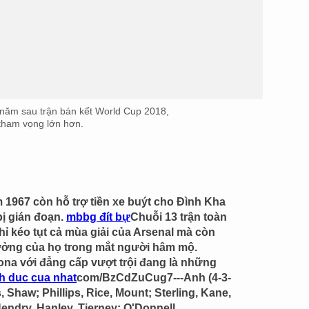
a năm sau trận bán kết World Cup 2018,
 tham vọng lớn hơn.
1967 còn hỗ trợ tiền xe buýt cho Đình Kha
bị gián đoạn.
mbbg đít bự
Chuỗi 13 trận toàn
ỉ kéo tụt cả mùa giải của Arsenal mà còn
ưởng của họ trong mắt người hâm mộ.
lona với đẳng cấp vượt trội đang là những
nh duc cua nhat
com/BzCdZuCug7---Anh (4-3-
, Shaw; Phillips, Rice, Mount; Sterling, Kane,
endry, Hanley, Tierney; O'Donnell,