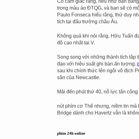
Có cảm giác rằng, nếu như bạn đang
trong màu áo ĐTQG, và bạn sẽ có mộ
Paulo Fonseca hiểu rằng, thứ duy nh
tích tại đấu trường châu Âu.
Không quá khi nói rằng, Hữu Tuấn đ
độ cao nhất tại V.
Song song với những thành tích tập t
đạo với hiệu suất ghi bàn ấn tượng.
sau khi chính thức lên ngôi vô địch 
sân của Newcastle.
Mãi đến phút thứ 40, nỗ lực tấn côn
nút phím cơ Thế nhưng, niềm tin mà 
Bridge dành cho Havertz vẫn là không
phim 24h online