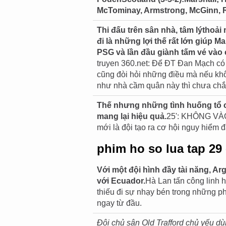
McTominay, Armstrong, McGinn, 
Thi đấu trên sân nhà, tâm lýthoải 
đi là những lợi thế rất lớn giúp M
PSG và lần đầu giành tấm vé vào
truyen 360.net: Để ĐT Đan Mạch có 
cũng đòi hỏi những điều mà nếu khô
như nhà cầm quân này thì chưa chắc
Thế nhưng những tình huống tổ 
mang lại hiệu quả.
25': KHÔNG VÀO
mới là đội tạo ra cơ hội nguy hiểm đ
phim ho so lua tap 29 
Với một đội hình đầy tài năng, Ar
với Ecuador.
Hà Lan tấn công linh 
thiếu đi sự nhạy bén trong những p
ngay từ đầu.
Đội chủ sân Old Trafford chủ yếu dù