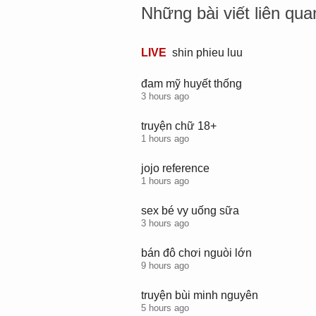
Những bài viết liên qua
LIVE
L
shin phieu luu
i
v
đam mỹ huyết thống
e
3 hours ago
,
truyện chữ 18+
1 hours ago
jojo reference
1 hours ago
sex bé vy uống sữa
3 hours ago
bán đô chơi nguòi lớn
9 hours ago
truyện bùi minh nguyên
5 hours ago