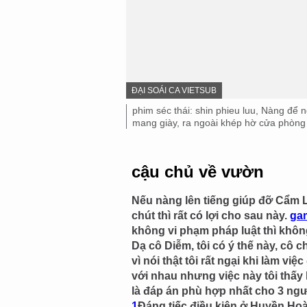
IMAGE
ĐẠI SOÁI CA VIETSUB
SOURCE,
Image
phim séc thái: shin phieu luu, Nàng để
caption,
mang giày, ra ngoài khép hờ cửa phòng 
cậu chủ về vườn
Nếu nàng lên tiếng giúp đỡ Cẩm L
chút thì rất có lợi cho sau này.
ga
không vi phạm pháp luật thì khôn
Dạ cô Diễm, tôi có ý thế này, cô c
vì nói thật tôi rất ngại khi làm vi
với nhau nhưng việc này tôi thấy 
là đáp án phù hợp nhất cho 3 ngườ
1
Đáng tiếc điều kiện ở Huyền Ho