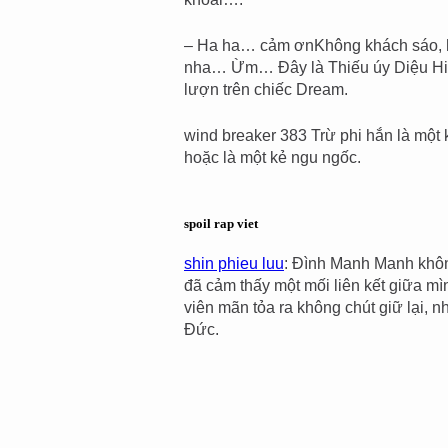
– Ha ha… cảm ơnKhông khách sáo, hắ
nha… Ừm… Đây là Thiếu úy Diệu Hiề
lượn trên chiếc Dream.
wind breaker 383 Trừ phi hắn là một 
hoặc là một kẻ ngu ngốc.
spoil rap viet
shin phieu luu
: Đình Manh Manh khôn
đã cảm thấy một mối liên kết giữa mì
viên mãn tỏa ra không chút giữ lại, n
Đức.