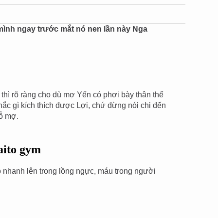
 mình ngay trước mắt nó nen lần này Nga
 thì rõ ràng cho dù mợ Yến có phơi bày thân thể
hắc gì kích thích được Lợi, chứ đừng nói chi đến
dỗ mợ.
aito gym
 nhanh lên trong lồng ngực, máu trong người