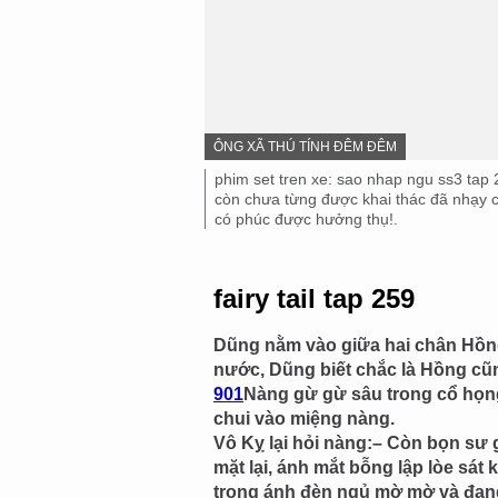
IMAGE
ÔNG XÃ THÚ TÍNH ĐÊM ĐÊM
SOURCE,
Image
phim set tren xe: sao nhap ngu ss3 tap 
caption,
còn chưa từng được khai thác đã nhạy cả
có phúc được hưởng thụ!.
fairy tail tap 259
Dũng nằm vào giữa hai chân Hồng
nước, Dũng biết chắc là Hồng cũ
901
Nàng gừ gừ sâu trong cổ họng
chui vào miệng nàng.
Vô Kỵ lại hỏi nàng:– Còn bọn sư 
mặt lại, ánh mắt bỗng lập lòe sát 
trong ánh đèn ngủ mờ mờ và đang