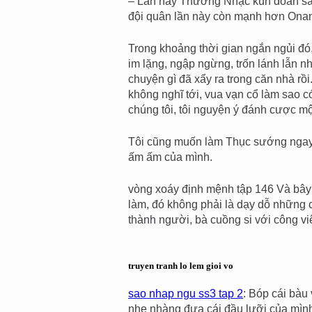
– Lần này Thường Nhạc kun đoán sai 
đội quân lần này còn mạnh hơn Onan
Trong khoảng thời gian ngắn ngủi đó,
im lặng, ngập ngừng, trốn lánh lẫn nh
chuyện gì đã xẩy ra trong căn nhà rồi
không nghĩ tới, vua vạn cổ làm sao có
chúng tôi, tôi nguyện ý đánh cược một
Tôi cũng muốn làm Thục sướng ngay 
ấm ấm của mình.
vòng xoáy định mệnh tập 146 Và bây 
làm, đó không phải là dạy dỗ những 
thành người, bà cuồng si với công vi
truyen tranh lo lem gioi vo
sao nhap ngu ss3 tap 2
: Bóp cái bàu
nhẹ nhàng đưa cái đầu lưỡi của mìn