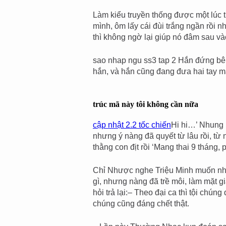
Làm kiểu truyền thống được một lúc th
mình, ôm lấy cái đùi trắng ngần rồi 
thì không ngờ lại giúp nó đâm sau v
sao nhap ngu ss3 tap 2 Hắn đứng bên
hắn, và hắn cũng đang đưa hai tay m
trúc mã này tôi không cần nữa
cập nhật 2.2 tốc chiến
Hi hi…’ Nhung l
nhưng ý nàng đã quyết từ lâu rồi, t
thằng con địt rồi ‘Mang thai 9 tháng, p
Chỉ Nhược nghe Triệu Minh muốn nhờ 
gì, nhưng nàng đã trề môi, làm mặt 
hỏi trả lại:– Theo đại ca thì tội ch
chúng cũng đáng chết thật.