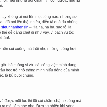
rồi, nếu như là đội Onani thì còn được, nhưng
i.
 tuy không ai nói lên một tiếng nào, nhưng sự
au đã nói lên thật nhiều, diễn tả quá đủ nhũng
.
sieunhanhensin
– Ha ha, ha ha, sao tôi lại
 thể dễ dàng chết đi như vậy, vì bạch vu tộc
 lần!.
nên cúi xuống mà thổi nhẹ những luồng hơi
giờ, bà cuồng si với cái công việc mình đang
cậu học trò nhỏ thông minh hiếu động của mình
ệc, là bú buồi chúng.
 vú được một lúc thì tôi cúi chầm chậm xuống mà
h ra mà liếm nhẹ nhẹ. Đương nhiên khi vòng