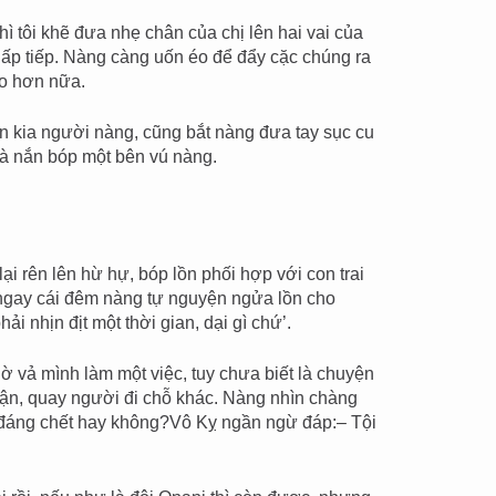
ì tôi khẽ đưa nhẹ chân của chị lên hai vai của
nhấp tiếp. Nàng càng uốn éo để đẩy cặc chúng ra
ào hơn nữa.
 kia người nàng, cũng bắt nàng đưa tay sục cu
à nắn bóp một bên vú nàng.
ại rên lên hừ hự, bóp lồn phối hợp với con trai
ừ ngay cái đêm nàng tự nguyện ngửa lồn cho
hải nhịn địt một thời gian, dại gì chứ’.
vả mình làm một việc, tuy chưa biết là chuyện
giận, quay người đi chỗ khác. Nàng nhìn chàng
úng đáng chết hay không?Vô Kỵ ngần ngừ đáp:– Tội