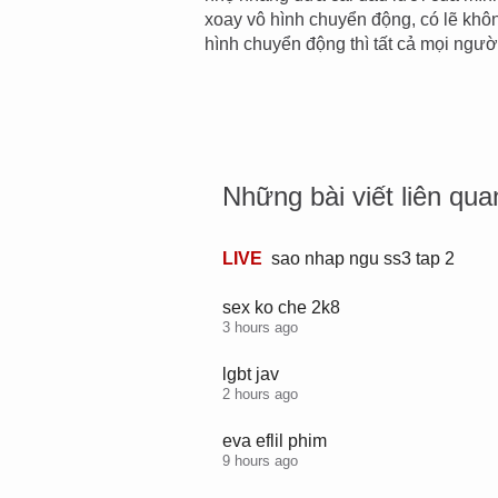
xoay vô hình chuyển động, có lẽ khô
hình chuyển động thì tất cả mọi người
Những bài viết liên qua
LIVE
L
sao nhap ngu ss3 tap 2
i
v
sex ko che 2k8
e
3 hours ago
,
lgbt jav
2 hours ago
eva eflil phim
9 hours ago