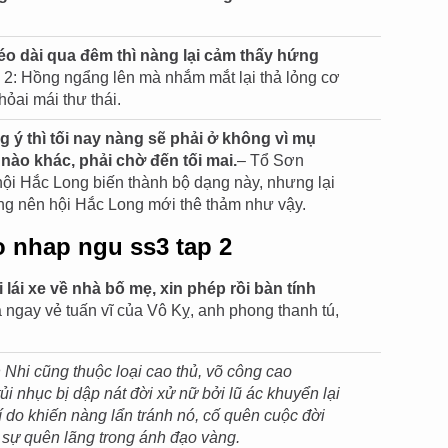
éo dài qua đêm thì nàng lại cảm thấy hứng
 2: Hồng ngẩng lên mà nhắm mắt lại thả lỏng cơ
ỏai mái thư thái.
ý thì tối nay nàng sẽ phải ở không vì mụ
nào khác, phải chờ đến tối mai.
– Tổ Sơn
hội Hắc Long biến thành bộ dạng này, nhưng lại
công nên hội Hắc Long mới thê thảm như vậy.
o nhap ngu ss3 tap 2
lái xe về nhà bố mẹ, xin phép rồi bàn tính
a ngay vẻ tuấn vĩ của Vô Kỵ, anh phong thanh tú,
 Nhi cũng thuộc loại cao thủ, võ công cao
i nhục bị dập nát đời xử nữ bởi lũ ác khuyển lại
í do khiến nàng lẩn tránh nó, cố quên cuộc đời
m sự quên lãng trong ánh đạo vàng.