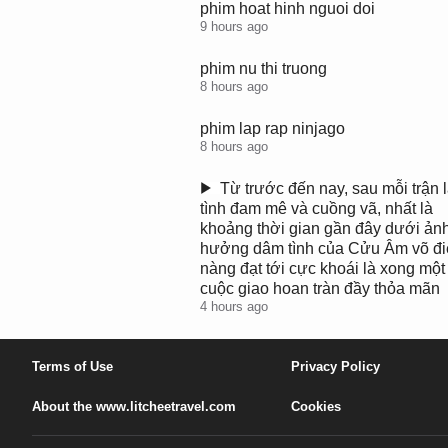
phim hoat hinh nguoi doi
9 hours ago
phim nu thi truong
8 hours ago
phim lap rap ninjago
8 hours ago
x
Từ trước đến nay, sau mỗi trận 
tình đam mê và cuồng vã, nhất là
e
khoảng thời gian gần đây dưới ản
m
hưởng dâm tình của Cửu Âm võ đi
p
nàng đạt tới cực khoái là xong một
h
cuộc giao hoan tràn đầy thỏa mãn
i
4 hours ago
m
x
a
Terms of Use
Privacy Policy
h
o
About the www.litcheetravel.com
Cookies
i
d