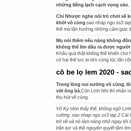
những tiếng lạch cạch vọng vào.
Chỉ Nhược nghe nói trò chơi sẽ k
khởi vô cùng.
sao nhap ngu ss3 tap
thể mà tận hưởng những cảm giác th
Mụ nói thêm nếu nàng không đồng 
không thể tìm đâu ra được người 
Khẩu quả thật không thể khiến cho 
có hai thế lực to lớn cùng lúc tấn 
cô be lọ lem 2020 - sa
Trong lòng vui sướng vô cùng, tôi 
với ông bà.
Còn Linh Nhi thì nhận r
thu hút vô cùng.
Vô Kỵ nhìn thấy thế, không ngờ Linh
cường. sao nhap ngu ss3 tap 2 Cái tủ
trở về và nó làm nàng nhớ ngay tới l
trần tục và thề nguyện quyết tâm tì