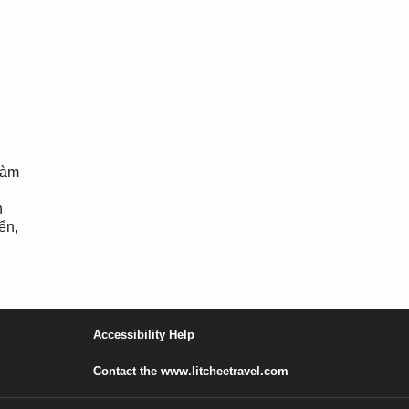
làm
h
ển,
Accessibility Help
Contact the www.litcheetravel.com