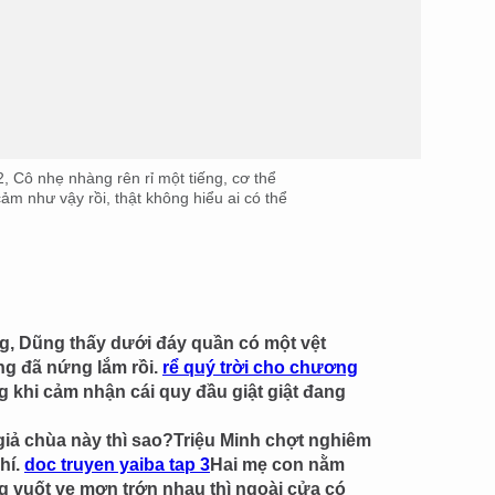
2, Cô nhẹ nhàng rên rỉ một tiếng, cơ thể
m như vậy rồi, thật không hiểu ai có thể
, Dũng thấy dưới đáy quần có một vệt
ng đã nứng lắm rồi.
rể quý trời cho chương
 khi cảm nhận cái quy đầu giật giật đang
giả chùa này thì sao?Triệu Minh chợt nghiêm
khí.
doc truyen yaiba tap 3
Hai mẹ con nằm
 vuốt ve mơn trớn nhau thì ngoài cửa có